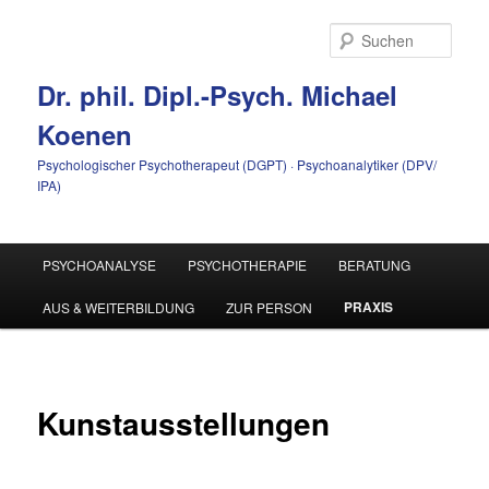
Zum
Inhalt
Such
wechseln
Dr. phil. Dipl.-Psych. Michael
Koenen
Psychologischer Psychotherapeut (DGPT) · Psychoanalytiker (DPV/
IPA)
Hauptmenü
PSYCHOANALYSE
PSYCHOTHERAPIE
BERATUNG
PRAXIS
AUS & WEITERBILDUNG
ZUR PERSON
Kunstausstellungen